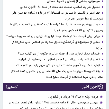
موسیقی، بخشی از زندگی و تجربه انسانی
تحلیل شرایط اساسی صحت معاملات در ماده ۱۹۰ قانون مدنی
فقر ادبی و فلسفی یا شیادی در استدلال؟/ در باره «شیاد» خواندن علی
شریعتی توسط موسی غنی‌نژاد
دیدار پروفسور محمد شریف ملک‌زاده با آیت‌الله فقیهی؛ تجدید میثاق با
رهبری و تأکید بر انتقام خون رهبر شهید
پیش بینی قیمت طلا در هفته آینده؛ آیا روند نزولی بازار ادامه پیدا می‌کند؟
تقدیر از مجتمع‌های گردشگری «مارال ستاره» در اجلاس ملی «جان‌فدای
ایران»
خدمات بانک تجارت پس از حمله سایبری چگونه از سر گرفته شد؟
تقدیر از انتشارات بین‌المللی گاج در اجلاس ملی «جان‌فدای ایران»
تولید داخلی و تأمین هدفمند دارو، دو رکن مهم پایداری نظام سلامت
رفع تحریم‌ها می‌تواند طی یک سال اقتصاد ایران را متحول کند/ اصلاح
نظام بانکی شرط استفاده از فرصت صلح است
آخرین اخبار
آرشیو
عرضه اولیه «احیا۱» ۱۹ مرداد در فرابورس
بررسی صورت‌های مالی ۳ ماهه نخست ۱۴۰۵ نشان داد/ تغییر مثبت در
عملکرد مالی بانک صادرات ایران/ درآمد عملیاتی ۸۰ درصد رشد کرد