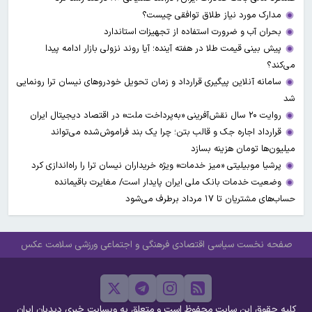
مدارک مورد نیاز طلاق توافقی چیست؟
بحران آب و ضرورت استفاده از تجهیزات استاندارد
پیش بینی قیمت طلا در هفته آینده؛ آیا روند نزولی بازار ادامه پیدا
می‌کند؟
سامانه آنلاین پیگیری قرارداد‌ و زمان تحویل خودرو‌های نیسان ترا رونمایی
شد
روایت ۲۰ سال نقش‌آفرینی «به‌پرداخت ملت» در اقتصاد دیجیتال ایران
قرارداد اجاره جک و قالب بتن؛ چرا یک بند فراموش‌شده می‌تواند
میلیون‌ها تومان هزینه بسازد
پرشیا موبیلیتی «میز خدمات» ویژه خریداران نیسان ترا را راه‌اندازی کرد
وضعیت خدمات بانک ملی ایران پایدار است/ مغایرت‌ باقیمانده
حساب‌های مشتریان تا ۱۷ مرداد برطرف می‌شود
صفحه نخست
سیاسی
اقتصادی
فرهنگی و اجتماعی
ورزشی
سلامت
عکس
کلیه حقوق این سایت محفوظ است و متعلق به وبسایت خبری دیدبان ایران