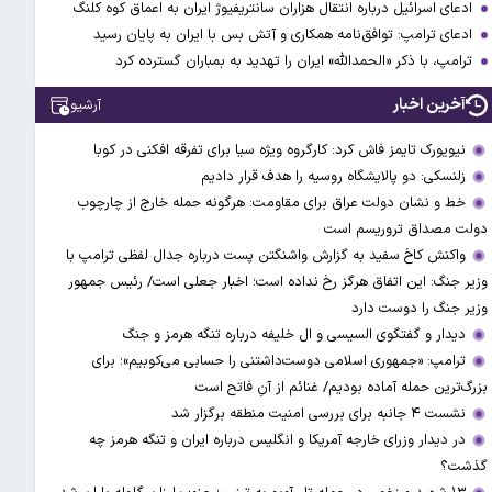
ادعای اسرائیل درباره انتقال هزاران سانتریفیوژ ایران به اعماق کوه کلنگ
ادعای ترامپ: توافق‌نامه همکاری و آتش بس با ایران به پایان رسید
ترامپ، با ذکر «الحمدالله» ایران را تهدید به بمباران گسترده کرد
آخرین اخبار
آرشیو
نیویورک تایمز فاش کرد: کارگروه ویژه سیا برای تفرقه افکنی در کوبا
زلنسکی: دو پالایشگاه روسیه را هدف قرار دادیم
خط و نشان دولت عراق برای مقاومت: هرگونه حمله خارج از چارچوب
دولت مصداق تروریسم است
واکنش کاخ سفید به گزارش واشنگتن پست درباره جدال لفظی ترامپ با
وزیر جنگ: این اتفاق هرگز رخ نداده است؛ اخبار جعلی است/ رئیس جمهور
وزیر جنگ را دوست دارد
دیدار و گفتگوی السیسی و ال خلیفه درباره تنگه هرمز و جنگ
ترامپ: «جمهوری اسلامی دوست‌داشتنی را حسابی می‌کوبیم»؛ برای
بزرگ‌ترین حمله آماده بودیم/ غنائم از آنِ فاتح است
نشست ۴ جانبه برای بررسی امنیت منطقه برگزار شد
در دیدار وزرای خارجه آمریکا و انگلیس درباره ایران و تنگه هرمز چه
گذشت؟