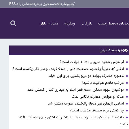
آرشیو
تبلیغات
جستجوی پیشرفته
تماس با ما
RSS
یدبان محیط زیست
بازرگانی
وبگردی
دیدبان بازار
پربیننده ترین
آیا هوس شدید شیرینی نشانه دیابت است؟
انگلی که تقریباً یک‌سوم جمعیت دنیا را مبتلا کرده، چقدر نگران‌کننده است؟
معجزه مصرف روزانه مولتی‌ویتامین برای این افراد
مراقب علائم هپاتیت باشید!
نوشیدن قهوه ممکن است خطر ابتلا به بیماری کبد را کاهش دهد
علائم و عوارض مصرف ناکافی نمک
اسامی ژل‌های غیر مجاز پاک‌کننده صورت منتشر شد
چه نمکی برای مصرف مناسب است؟
دانشمندان ممکن است راهی برای به تاخیر انداختن پیری عضلات یافته
باشند