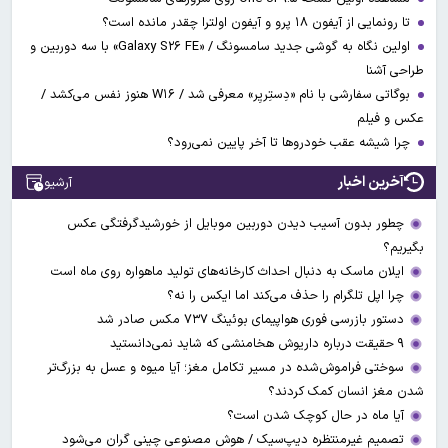
تا رونمایی از آیفون ۱۸ پرو و آیفون اولترا چقدر مانده است؟
اولین نگاه به گوشی جدید سامسونگ / «Galaxy S۲۶ FE» با سه دوربین و
طراحی آشنا
بوگاتی سفارشی با نام «دِستِریِر» معرفی شد / W۱۶ هنوز نفس می‌کشد /
عکس و فیلم
چرا شیشه عقب خودروها تا آخر پایین نمی‌رود؟
آخرین اخبار
آرشیو
چطور بدون آسیب دیدن دوربین موبایل از خورشیدگرفتگی عکس
بگیریم؟
ایلان ماسک به دنبال احداث کارخانه‌های تولید ماهواره روی ماه است
چرا اپل تلگرام را حذف می‌کند اما ایکس را نه؟
دستور بازرسی فوری هواپیمای بوئینگ ۷۳۷ مکس صادر شد
۹ حقیقت درباره داریوش هخامنشی که شاید نمی‌دانستید
سوختی فراموش‌شده در مسیر تکامل مغز؛ آیا میوه و عسل به بزرگ‌تر
شدن مغز انسان کمک کردند؟
آیا ماه در حال کوچک شدن است؟
تصمیم غیرمنتظره دیپ‌سیک / هوش مصنوعی چینی گران می‌شود