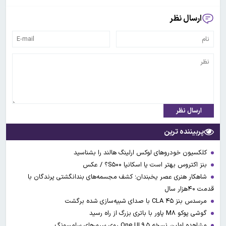
ارسال نظر
ارسال نظر
پربیننده ترین
کلکسیون خودروهای لوکس ارلینگ هالند را بشناسید
بنز اکتروس بهتر است یا اسکانیا S۵۰۰؟ / عکس
شاهکار هنری عصر یخبندان؛ کشف مجسمه‌های بندانگشتی‌ پرندگان با
قدمت ۴۰هزار سال
مرسدس بنز CLA ۴۵ با صدای شبیه‌سازی شده برگشت
گوشی پوکو M۸ پاور با باتری بزرگ از راه رسید
مشاهده اولین نسخه One UI ۹.۵ روی سرورهای سامسونگ