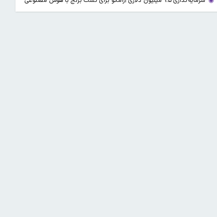
سرمایه‌گذاری ۹.۵ میلیون دلاری آرامکو برای کشت برنج با هوش مصنوعی