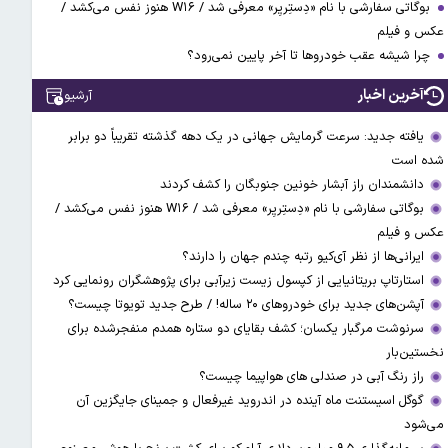
بوگاتی سفارشی با نام «دِستِریِر» معرفی شد / W۱۶ هنوز نفس می‌کشد /
عکس و فیلم
چرا شیشه عقب خودروها تا آخر پایین نمی‌رود؟
آخرین اخبار
آرشیو
یافته جدید: سرعت گرمایش جهانی در یک دهه گذشته تقریباً دو برابر
شده است
دانشمندان راز آبشار خونین جنوبگان را کشف کردند
بوگاتی سفارشی با نام «دِستِریِر» معرفی شد / W۱۶ هنوز نفس می‌کشد /
عکس و فیلم
ایرانی‌ها از نظر آی‌کیو رتبه چندم جهان را دارند؟
استارتاپ بریتانیایی از کپسول زیست زیرآبی برای پژوهشگران رونمایی کرد
آپشن‌های جدید برای خودروهای ۲۰ ساله! / طرح جدید تویوتا چیست؟
سرنوشت مرگبار یکسان؛ کشف بقایای دو ستاره همدم منفجرشده برای
نخستین‌بار
راز رنگ آبی در صندلی های هواپیما چیست؟
گوگل اسیستنت ماه آینده در اندروید غیرفعال و جمینای جایگزین آن
می‌شود