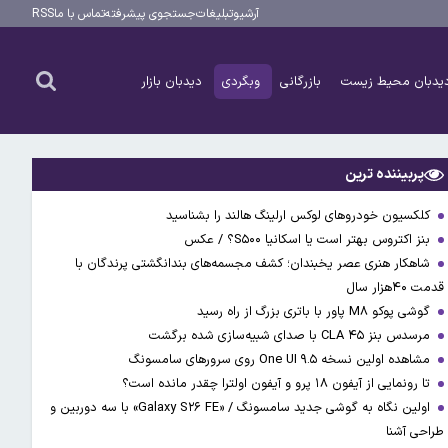
آرشیو
تبلیغات
جستجوی پیشرفته
تماس با ما
RSS
یدبان محیط زیست
بازرگانی
وبگردی
دیدبان بازار
پربیننده ترین
کلکسیون خودروهای لوکس ارلینگ هالند را بشناسید
بنز اکتروس بهتر است یا اسکانیا S۵۰۰؟ / عکس
شاهکار هنری عصر یخبندان؛ کشف مجسمه‌های بندانگشتی‌ پرندگان با
قدمت ۴۰هزار سال
گوشی پوکو M۸ پاور با باتری بزرگ از راه رسید
مرسدس بنز CLA ۴۵ با صدای شبیه‌سازی شده برگشت
مشاهده اولین نسخه One UI ۹.۵ روی سرورهای سامسونگ
تا رونمایی از آیفون ۱۸ پرو و آیفون اولترا چقدر مانده است؟
اولین نگاه به گوشی جدید سامسونگ / «Galaxy S۲۶ FE» با سه دوربین و
طراحی آشنا