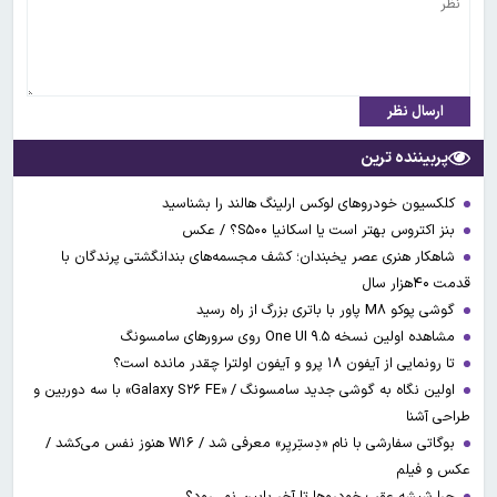
ارسال نظر
پربیننده ترین
کلکسیون خودروهای لوکس ارلینگ هالند را بشناسید
بنز اکتروس بهتر است یا اسکانیا S۵۰۰؟ / عکس
شاهکار هنری عصر یخبندان؛ کشف مجسمه‌های بندانگشتی‌ پرندگان با
قدمت ۴۰هزار سال
گوشی پوکو M۸ پاور با باتری بزرگ از راه رسید
مشاهده اولین نسخه One UI ۹.۵ روی سرورهای سامسونگ
تا رونمایی از آیفون ۱۸ پرو و آیفون اولترا چقدر مانده است؟
اولین نگاه به گوشی جدید سامسونگ / «Galaxy S۲۶ FE» با سه دوربین و
طراحی آشنا
بوگاتی سفارشی با نام «دِستِریِر» معرفی شد / W۱۶ هنوز نفس می‌کشد /
عکس و فیلم
چرا شیشه عقب خودروها تا آخر پایین نمی‌رود؟