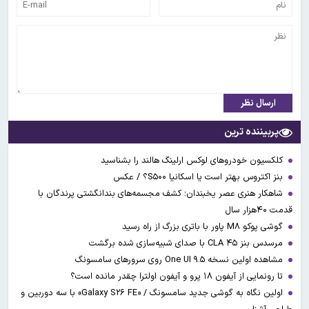
ارسال نظر
پربیننده ترین
کلکسیون خودروهای لوکس ارلینگ هالند را بشناسید
بنز اکتروس بهتر است یا اسکانیا S۵۰۰؟ / عکس
شاهکار هنری عصر یخبندان؛ کشف مجسمه‌های بندانگشتی‌ پرندگان با
قدمت ۴۰هزار سال
گوشی پوکو M۸ پاور با باتری بزرگ از راه رسید
مرسدس بنز CLA ۴۵ با صدای شبیه‌سازی شده برگشت
مشاهده اولین نسخه One UI ۹.۵ روی سرورهای سامسونگ
تا رونمایی از آیفون ۱۸ پرو و آیفون اولترا چقدر مانده است؟
اولین نگاه به گوشی جدید سامسونگ / «Galaxy S۲۶ FE» با سه دوربین و