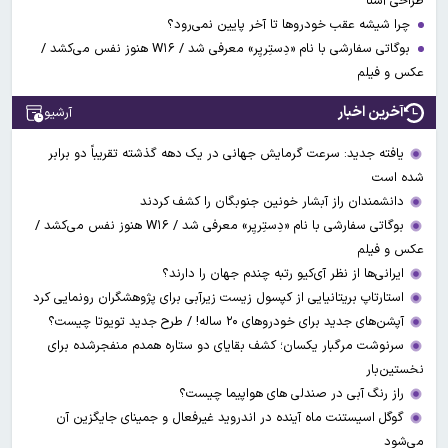
طراحی آشنا
چرا شیشه عقب خودروها تا آخر پایین نمی‌رود؟
بوگاتی سفارشی با نام «دِستِریِر» معرفی شد / W۱۶ هنوز نفس می‌کشد /
عکس و فیلم
آخرین اخبار
آرشیو
یافته جدید: سرعت گرمایش جهانی در یک دهه گذشته تقریباً دو برابر
شده است
دانشمندان راز آبشار خونین جنوبگان را کشف کردند
بوگاتی سفارشی با نام «دِستِریِر» معرفی شد / W۱۶ هنوز نفس می‌کشد /
عکس و فیلم
ایرانی‌ها از نظر آی‌کیو رتبه چندم جهان را دارند؟
استارتاپ بریتانیایی از کپسول زیست زیرآبی برای پژوهشگران رونمایی کرد
آپشن‌های جدید برای خودروهای ۲۰ ساله! / طرح جدید تویوتا چیست؟
سرنوشت مرگبار یکسان؛ کشف بقایای دو ستاره همدم منفجرشده برای
نخستین‌بار
راز رنگ آبی در صندلی های هواپیما چیست؟
گوگل اسیستنت ماه آینده در اندروید غیرفعال و جمینای جایگزین آن
می‌شود