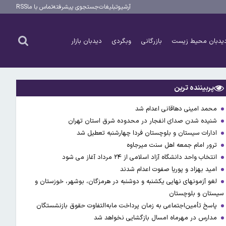
آرشیو
تبلیغات
جستجوی پیشرفته
تماس با ما
RSS
یدبان محیط زیست
بازرگانی
وبگردی
دیدبان بازار
پربیننده ترین
محمد امینی دهاقانی اعدام شد
شنیده شدن صدای انفجار در محدوده شرق استان تهران
ادارات سیستان و بلوچستان فردا چهارشنبه تعطیل شد
ترور امام جمعه اهل سنت میرجاوه
انتخاب واحد دانشگاه آزاد اسلامی از ۲۴ مرداد آغاز می شود
امید بهزاد و پوریا صفوت اعدام شدند
لغو آزمونهای نهایی یکشنبه و دوشنبه در هرمزگان، بوشهر، خوزستان و
سیستان و بلوچستان
پاسخ تأمین‌اجتماعی به زمان پرداخت مابه‌التفاوت حقوق بازنشستگان
مدارس در مهرماه امسال بازگشایی نخواهد شد