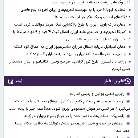
گفت‌وگوهایی پشت صحنه با ایران در جریان است
اتحادیه اروپا ۶ فرد را به فهرست تحریم‌های ایران افزود/ پنج قاضی
دادگاه‌های انقلاب و یک هکر در لیست تحریم ها
ادعای باراک راوید: ایران با طرح بازگشایی تنگه هرمز موافقت کرده است
آمریکا تحریم‌های جدیدی علیه ایران اعمال کرد/ ۴ فرد و ۹ نهاد مرتبط با
دولت ایران در فهرست تحریم ها+اسامی
ادعای اسرائیل درباره انتقال هزاران سانتریفیوژ ایران به اعماق کوه کلنگ
ترامپ، با ذکر «الحمدالله» ایران را تهدید به بمباران گسترده کرد
وزارت دادگستری: طرح ترور ترامپ، جی‌دی ونس، نتانیاهو و ایلان ماسک را
خنثی کردیم
آخرین اخبار
آرشیو
رایزنی تلفنی پوتین و رئیس امارات
ترامپ: نمی‌خواهیم ببینیم که چین کنترل ارز‌های دیجیتال را به دست
می‌گیرد / هر کسی در هوش مصنوعی پیروز شود، عملاً همه چیز را برده است
بلومبرگ: نفتکش‌ها، مقصد خود را در دریای سرخ پنهان می‌کنند
اردوغان در جده و شهباز شریف در مکه/ «توافقنامه دفاعی مکه» رسما
امضا شد