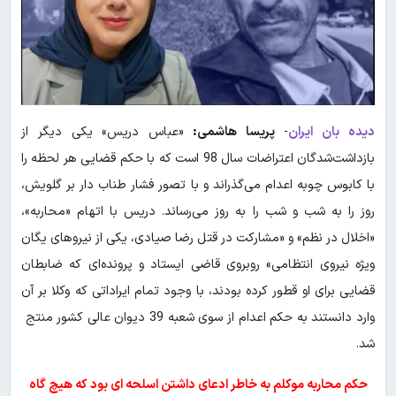
دیده بان ایران
-
پریسا هاشمی:
«عباس دریس» یکی دیگر از
بازداشت‌شدگان اعتراضات سال 98 است که با حکم قضایی هر لحظه را
با کابوس چوبه اعدام می‌گذراند و با تصور فشار طناب دار بر گلویش،
روز را به شب و شب را به روز می‌رساند. دریس با اتهام «محاربه»،
«اخلال در نظم» و «مشارکت در قتل رضا صیادی، یکی از نیروهای یگان
ویژه نیروی انتظامی» روبروی قاضی ایستاد و پرونده‌ای که ضابطان
قضایی برای او قطور کرده بودند، با وجود تمام ایراداتی که وکلا بر آن
وارد دانستند به حکم اعدام از سوی شعبه 39 دیوان عالی کشور منتج
شد.
حکم محاربه موکلم به خاطر ادعای داشتن اسلحه ای بود که هیچ گاه